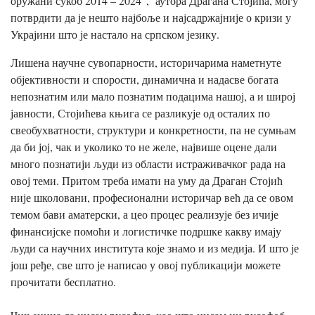
оружани сукоб 2014 – 2024“, аутора Драгана Стојића, могу
потврдити да је нешто најбоље и најсадржајније о кризи у
Украјини што је настало на српском језику.
Лишена научне сувопарности, историчарима наметнуте
објективности и спорости, динамична и надасве богата
непознатим или мало познатим подацима нашој, а и широј
јавности, Стојићева књига се разликује од осталих по
свеобухватности, структури и конкретности, па не сумњам
да би јој, чак и уколико то не желе, највише оцене дали
много познатији људи из области истраживачког рада на
овој теми. Притом треба имати на уму да Драган Стојић
није школовани, професионални историчар већ да се овом
темом бави аматерски, а цео процес реализује без ичије
финансијске помоћи и логистичке подршке какву имају
људи са научних института које знамо и из медија. И што је
још ређе, све што је написао у овој публикацији можете
прочитати бесплатно.