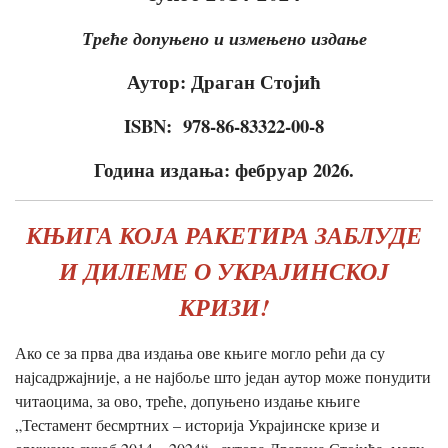
Треће допуњено и измењено издање
Аутор: Драган Стојић
ISBN:
978-86-83322-00-8
Година издања: фебруар 2026.
КЊИГА КОЈА РАКЕТИРА ЗАБЛУДЕ
И ДИЛЕМЕ О УКРАЈИНСКОЈ
КРИЗИ!
Ако се за прва два издања ове књиге могло рећи да су
најсадржајније, а не најбоље што један аутор може понудити
читаоцима, за ово, треће, допуњено издање књиге
„Тестамент бесмртних – историја Украјинске кризе и