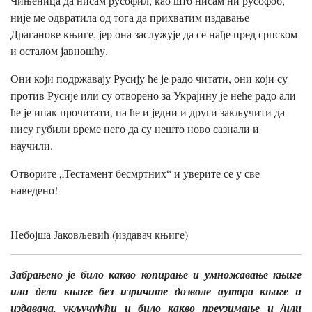
Чињеница да нисам русофил, као што нисам ни русофоб,
није ме одвратила од тога да прихватим издавање
Драганове књиге, јер она заслужује да се нађе пред српском
и осталом јавношћу.
Они који подржавају Русију ће је радо читати, они који су
против Русије или су отворено за Украјину је неће радо али
ће је ипак прочитати, па ће и једни и други закључити да
нису губили време него да су нешто ново сазнали и
научили.
Отворите „Тестамент бесмртних“ и уверите се у све
наведено!
Небојша Јаковљевић (издавач књиге)
Забрањено је било какво копирање и умножавање књиге
или дела књиге без изричите дозволе аутора књиге и
издавача, укључујући и било какво преузимање и /или