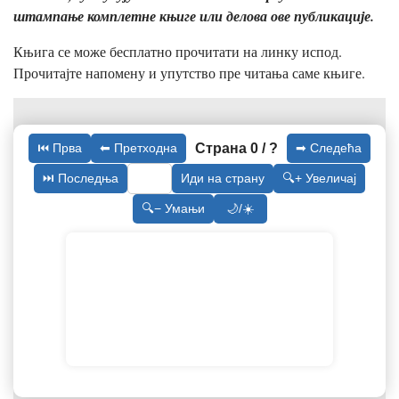
штампање комплетне књиге или делова ове публикације.
Књига се може бесплатно прочитати на линку испод.
Прочитајте напомену и упутство пре читања саме књиге.
Страна 0 / ?
⏮ Прва
⬅ Претходна
➡ Следећа
⏭ Последња
Иди на страну
🔍+ Увеличај
🔍− Умањи
🌙/☀️