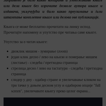
Забрањено је било какво копирање и умножавање књиге
или дела књиге без изричите дозволе аутора књиге и
издавача, укључујући и било какво преузимање и /или
штампање комплетне књиге или делова ове публикације.
Књига се може бесплатно прочитати на линку испод.
Прочитајте напомену и упутство пре читања саме књиге.
Упутство за е-читач књиге:
двоклик мишом - зумирање (zoom)
један клик десно / лево на књизи и померање мишем
(листање) - следећа / претходна страница
стрелица десно / лево на тастатури - следећа / претходна
страница
слидер у дну - одабир стране и увеличавање кликом на
три тачке у доњем десном углу и одабиром опције "full
screen", увеличавате књигу преко целог екрана...