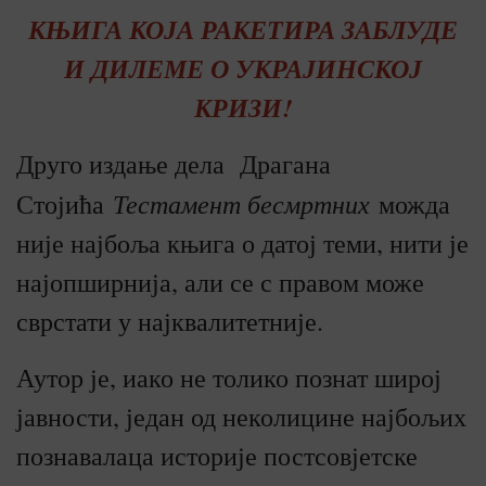
КЊИГА КОЈА РАКЕТИРА ЗАБЛУДЕ
И ДИЛЕМЕ О УКРАЈИНСКОЈ
КРИЗИ!
Друго издање дела Драгана
Тестамент бесмртних
Стојића
можда
није најбоља књига о датој теми, нити је
најопширнија, али се с правом може
сврстати у најквалитетније.
Аутор је, иако не толико познат широј
јавности, један од неколицине најбољих
познавалаца историје постсовјетске