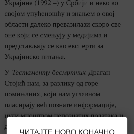
Украјине (1992 –) у Србији и неко ко
својом упућеношћу и знањем о овој
области далеко превазилази скоро све
оне који се смењују у медијима и
представљају се као експерти за
Украјинско питање.
Тестаменту бесмртних
У
Драган
Стојић нам, за разлику од горе
помињаних, који нам углавном
пласирају већ познате информације,
нуди мноштвом непознатих података и
детаља, конкретно и лако разумљивим
ЧИТАЈТЕ НОВО КОНАЧНО