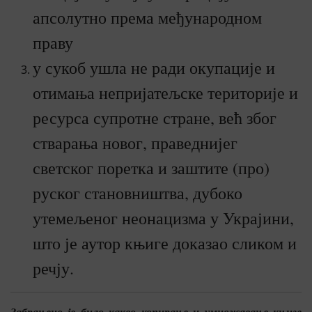
апсолутно према међународном
праву
у сукоб ушла не ради окупације и
отимања непријатељске територије и
ресурса супротне стране, већ због
стварања новог, праведнијег
светског поретка и заштите (про)
руског становништва, дубоко
утемељеног неонацизма у Украјини,
што је аутор књиге доказао сликом и
речју.