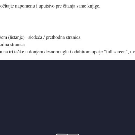
ročitajte napomenu i uputstvo pre čitanja same knjige.
em (listanje) - sledeća / prethodna stranica
hodna stranica
om na tri tačke u donjem desnom uglu i odabirom opcije "full screen", uv