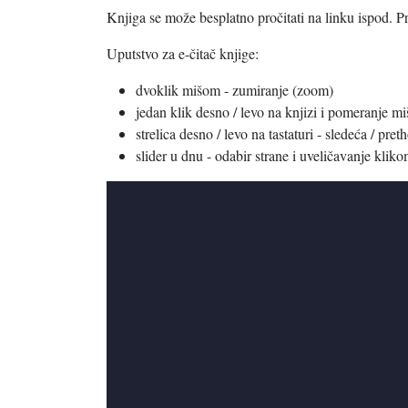
Knjiga se može besplatno pročitati na linku ispod. P
Uputstvo za e-čitač knjige:
dvoklik mišom - zumiranje (zoom)
jedan klik desno / levo na knjizi i pomeranje miš
strelica desno / levo na tastaturi - sledeća / pret
slider u dnu - odabir strane i uveličavanje klik